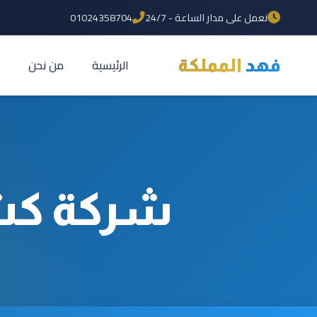
نعمل على مدار الساعة - 24/7
01024358704
الرئيسية
من نحن
فهد
المملكة
شركة كشف