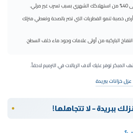
4%
من استهلاكك الشهري بسبب تسرب غير مرئي.
رض خصبة لنمو الفطريات التي تضر بالصحة وتعطي منزلك
نتفاخ الباركيه من أولى علامات وجود ماء خلف السطح.
ف المبكر توفر عليك آلاف الريالات في الترميم لاحقاً.
زل خزانات ببريدة
ك ببريدة – لا تتجاهلها!
ب؟