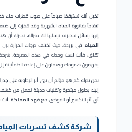
تخيل أنك تستيقظ صباحاً على صوت قطرات ماء خفيف
تتفاجأ بفاتورة المياه الشهرية وقد قفزت إلى 
إنها رسائل تحذيرية يرسلها لك منزلك، تخبرك أن ه
المياه
. في بريدة، حيث تختلف درجات الحرارة بين ح
تقلق، فأنت لست وحدك في هذه المعركة. شرك
يفهمون همومك ويعملون على إعادة الطمأنينة إلى
نحن ندرك كم هو مؤلم أن ترى أثر الرطوبة على جدرانك
إليك بحلول مبتكرة وتقنيات حديثة تجعل من كشف ت
أي أثر للتكسير أو الفوضى. مع
فهد المملكة
، أنت 
شركة كشف تسربات المياه ببر