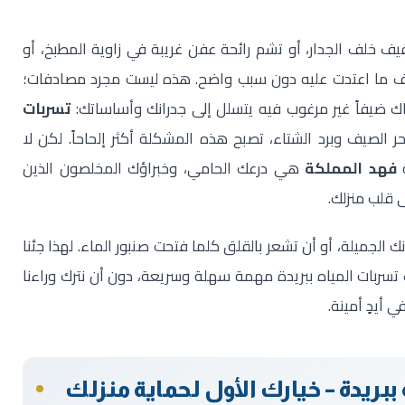
 خلف الجدار، أو تشم رائحة عفن غريبة في زاوية المطبخ، أو
ضعف ما اعتدت عليه دون سبب واضح. هذه ليست مجرد مصادفات؛
ناك ضيفاً غير مرغوب فيه يتسلل إلى جدرانك وأساساتك:
تسربات
ر الصيف وبرد الشتاء، تصبح هذه المشكلة أكثر إلحاحاً. لكن لا
ة
فهد المملكة
هي درعك الحامي، وخبراؤك المخلصون الذين
 قلب منزلك.
 الجميلة، أو أن تشعر بالقلق كلما فتحت صنبور الماء. لهذا جئنا
سربات المياه ببريدة مهمة سهلة وسريعة، دون أن نترك وراءنا
في أيدٍ أمينة.
يدة – خيارك الأول لحماية منزلك