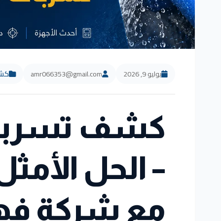
يوليو 9, 2026
amr066353@gmail.com
كشف
كشف تسربات 
– الحل الأمثل
مع شركة فهد