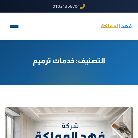
01024358704
فهد
المملكة
التصنيف:
خدمات ترميم