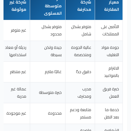
معيار
شركة
شركة غير
متوسطة
المقارنة
محترفة
موثوقة
المستوى
التأمين على
متوفر بشكل
متوفر بشكل
غير متوفر
الممتلكات
شامل
محدود
جودة مواد
عالية الجودة
جيدة ولكن
رديئة أو معاد
التغليف
ومتخصصة
بسيطة
استخدامها
الالتزام
دقيق جدًا
غالبًا ملتزم
غير منتظم
بالمواعيد
خبرة فريق
مدرب
عمالة غير
خبرة متوسطة
العمل
ومحترف
مدربة
خدمة ما
متابعة ودعم
محدودة
غير موجودة
بعد النقل
مستمر
الشفافية
واضحة