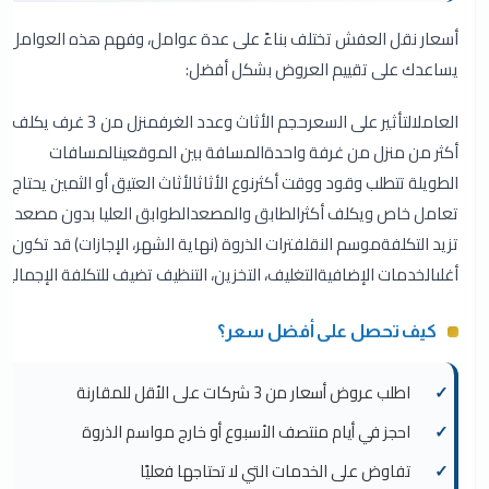
أسعار نقل العفش تختلف بناءً على عدة عوامل، وفهم هذه العوامل
يساعدك على تقييم العروض بشكل أفضل:
العاملالتأثير على السعرحجم الأثاث وعدد الغرفمنزل من 3 غرف يكلف
أكثر من منزل من غرفة واحدةالمسافة بين الموقعينالمسافات
الطويلة تتطلب وقود ووقت أكثرنوع الأثاثالأثاث العتيق أو الثمين يحتاج
تعامل خاص ويكلف أكثرالطابق والمصعدالطوابق العليا بدون مصعد
تزيد التكلفةموسم النقلفترات الذروة (نهاية الشهر، الإجازات) قد تكون
أغلىالخدمات الإضافيةالتغليف، التخزين، التنظيف تضيف للتكلفة الإجمالية
كيف تحصل على أفضل سعر؟
اطلب عروض أسعار من 3 شركات على الأقل للمقارنة
احجز في أيام منتصف الأسبوع أو خارج مواسم الذروة
تفاوض على الخدمات التي لا تحتاجها فعليًا