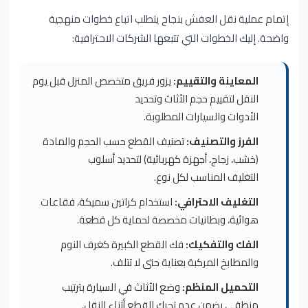
إتمام عملية نقل العفش بنجاح يتطلب اتباع خطوات منهجية
واضحة. إليك الخطوات التي تتبعها الشركات الاحترافية:
المعاينة والتقييم:
يزور فريق متخصص المنزل قبل يوم
النقل لتقييم حجم الأثاث وتحديد
الأدوات والسيارات المطلوبة.
الفرز والتصنيف:
تصنيف القطع حسب الحجم والمادة
(خشب، زجاج، أجهزة كهربائية) لتحديد أسلوب
التغليف المناسب لكل نوع.
التغليف الاحترافي:
استخدام كراتين سميكة، فقاعات
هوائية، وبطانيات مخصصة لحماية كل قطعة.
الفك والتفكيك:
فك القطع الكبيرة كغرف النوم
والمطابخ المركبة بعناية حتى لا تتلف.
التحميل المنظم:
وضع الأثاث في السيارة بترتيب
منطقي يضمن عدم تحرك القطع أثناء النقل.