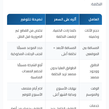
التكلفة:
العامل
أثره على السعر
نصيحة للتوفير
حجم الأثاث
كلما زادت الكمية،
تخلص من القطع غير
وكميته
ارتفعت التكلفة
الضرورية قبل النقل
المسافة بين
المسافة الأبعد =
حدد الموعد مسبقًا
الموقعين
تكلفة أعلى
لتجنب الرحلات المكوكية
الطابق
أبلغ الشركة مسبقًا
الطوابق العليا بدون
ووجود
لتحضير المعدات
مصعد تزيد التكلفة
مصعد
المناسبة
الوقت
نهايات الأسبوع
اختر أيام منتصف
والموسم
وبداية الشهر أغلى
الأسبوع للتوفير
خدمات
التغليف الكامل يزيد
التغليف يحميك من أضرار