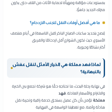
بمستودعات مؤمّنة ومهيأة لحماية الأثاث من التلف حتى يكون
منزلك الجديد جاهزًا.
ما هي أفضل أوقات النقل لتجنب الازدحام؟
يُنصح بتحديد ساعات الصباح الباكر (قبل التاسعة) في أيام منتصف
الأسبوع، حيث تكون الشوارع أقل ازدحامًا والفريق
أكثر نشاطًا وحيوية.
لماذا فهد مملكة هي الخيار الأمثل لنقل عفش
بالنبهانية؟
في نهاية رحلة البحث، ما تحتاجه حقًا هو شركة تجمع بين الخبرة
والالتزام والأسعار العادلة.
فهد
مملكة
تؤمن بأن كل عميل يستحق خدمة راقية وتجربة نقل
هادئة وآمنة. مع تغطيتنا الواسعة في النبهانية