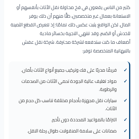
كثير من الناس يقعون في فخ محاولة نقل الأثاث بأنفسهم أو
الاستعانة بعمال غير متخصصين، ظنًّا منهم أن ذلك يوفر
المال. لكن الواقع يثبت عكس ذلك تمامًا؛ إذ تتعرض القطع الثمينة
للخدش أو الكسر، وقد تنتهي التجربة بخسائر مادية
أضعاف ما كنت ستدفعه لشركة محترفة. شركة نقل عفش
بالنبهانية المتخصصة توفر:
فريقًا مدربًا على فك وتركيب جميع أنواع الأثاث بأمان.
مواد تغليف عالية الجودة تحمي الأثاث من الصدمات
والرطوبة.
سيارات نقل مجهزة بأحجام مختلفة تناسب كل حجم من
الأثاث.
التزامًا بالمواعيد المحددة دون تأخير.
ضمانات على سلامة المنقولات طوال رحلة النقل.